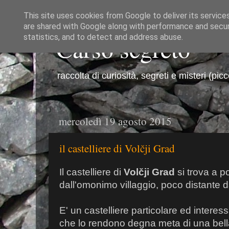
This site uses cookies from Google to deliver its service
are shared with Google along with performance and securi
Carso segreto
statistics, and to detect and address abuse.
raccolta di curiosità, segreti e misteri (pic
mercoledì 19 agosto 2015
il castelliere di Volčji Grad
Il castelliere di
Volčji Grad
si trova a p
dall'omonimo villaggio, poco distante 
E' un castelliere particolare ed interess
che lo rendono degna meta di una bella