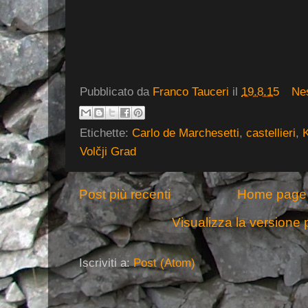
Pubblicato da
Franco Tauceri
il
19.8.15
Ne
Etichette:
Carlo de Marchesetti
,
castellieri
,
Volčji Grad
Post più recenti
Home page
Visualizza la versione p
Iscriviti a:
Post (Atom)