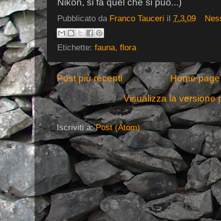
Nikon, si fa quel che si può...)
Pubblicato da
Franco Tauceri
il
7.3.09
Nes
Etichette:
fauna
,
flora
Post più recenti
Home page
Visualizza la versione p
Iscriviti a:
Post (Atom)