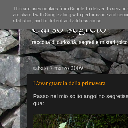
This site uses cookies from Google to deliver its service
are shared with Google along with performance and securi
Carso segreto
statistics, and to detect and address abuse.
raccolta di curiosità, segreti e misteri (pic
sabato 7 marzo 2009
L'avanguardia della primavera
Passo nel mio solito angolino segretis
qua: