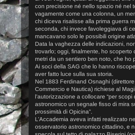
con precisione né nello spazio né nel 
vagamente come una colonna, un menhi
chi diceva risalisse alla prima guerra m
seconda, chi invece favoleggiava di cel
mancavano solo le possibili origine atl
Data la vaghezza delle indicazioni, non
trovarlo; oggi, finalmente, ho scoperto 
metri da un sentiero ben noto, che ho p
Ai soci della SAG che lo hanno riscoper
aver fatto luce sulla sua storia.
Nel 1883 Ferdinand Osnaghi (direttore
Commercio e Nautica) richiese al Magi
l’autorizzazione a collocare “per scopi 
astronomico un segnale fisso di mira su
prossimità di Opicina”.
L’Accademia aveva infatti realizzato ne
osservatorio astronomico cittadino, e n
specola sul tetto di palazzo Biserini (o