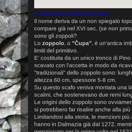
Visualizzazione ingrandita della mappa
Il nome deriva da un non spiegato top
compare già nel XVI sec. (se non prima)
sono gli zoppoli?
Lo
zoppolo
, o
"Čupa"
, è un'antica im
limiti del primitivo.
E' costituita da un unico tronco di Pino
scavato con l'accetta in modo da rica
"tradizionali" dello zoppolo sono: lun
altezza 60 cm, spessore 5-8 cm.
Su questo scafo veniva montata una lar
scalmi, che sostenevano due remi lungh
Le origini dello zoppolo sono ovviamen
si potrebbero far risalire anche alla più 
Limitandosi alla storia, le menzioni più 
hanno in Dalmazia già dal 1272, mentr
menzionato per la prima volta nel 1621,