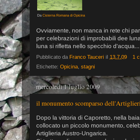
Da
Cisterna Romana di Opicina
Ovviamente, non manca in rete chi parli 
per celebrazioni di improbabili dee lu
luna si rifletta nello specchio d'acqua...
Pubblicato da
Franco Tauceri
il
13.7.09
1 
Etichette:
Opicina
,
stagni
mercoledì 1 luglio 2009
il monumento scomparso dell'Artiglier
Dopo la vittoria di Caporetto, nella bai
collocato un piccolo monumento, celebr
Artiglieria Austro-Ungarica.