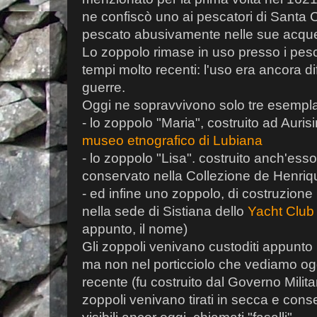
ne confiscò uno ai pescatori di Santa
pescato abusivamente nelle sue acqu
Lo zoppolo rimase in uso presso i pesca
tempi molto recenti: l'uso era ancora di
guerre.
Oggi ne sopravvivono solo tre esempla
- lo zoppolo "Maria", costruito ad Auri
museo etnografico di Lubiana
- lo zoppolo "Lisa". costruito anch'ess
conservato nella Collezione de Henri
- ed infine uno zoppolo, di costruzione
nella sede di Sistiana dello
Yacht Club
appunto, il nome)
Gli zoppoli venivano custoditi appunto
ma non nel porticciolo che vediamo ogg
recente (fu costruito dal Governo Milita
zoppoli venivano tirati in secca e conse