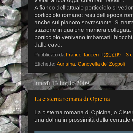
visibili ancor oggi, chiamati "fasalli".
A fianco dell'attuale porticciolo si vedon
porticciolo romano; resti dell'epoca ro
anche sul pianoro sovrastante. Si trat
stazione in qualche maniera collegata 
porticciolo venivano imbarcati i blocchi d
dalle cave.
Pubblicato da
Franco Tauceri
il
22.7.09
3 
Etichette:
Aurisina
,
Canovella de' Zoppoli
lunedì 13 luglio 2009
La cisterna romana di Opicina
La cisterna romana di Opicina, o Cister
una dolina in prossimità della centrale e