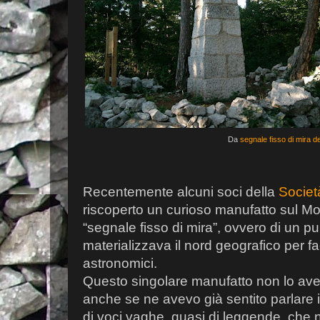
Da
segnale fisso di mira 
Recentemente alcuni soci della
Società
riscoperto un curioso manufatto sul Mon
“segnale fisso di mira”, ovvero di un p
materializzava il nord geografico per faci
astronomici.
Questo singolare manufatto non lo avev
anche se ne avevo già sentito parlare i
di voci vaghe, quasi di leggende, che