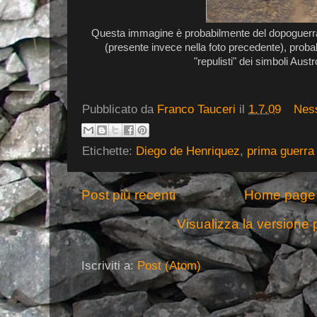
Questa immagine è probabilmente del dopoguerra:
(presente invece nella foto precedente), prob
"repulisti" dei simboli Aust
Pubblicato da
Franco Tauceri
il
1.7.09
Nes
Etichette:
Diego de Henriquez
,
prima guerra
Post più recenti
Home page
Visualizza la versione p
Iscriviti a:
Post (Atom)