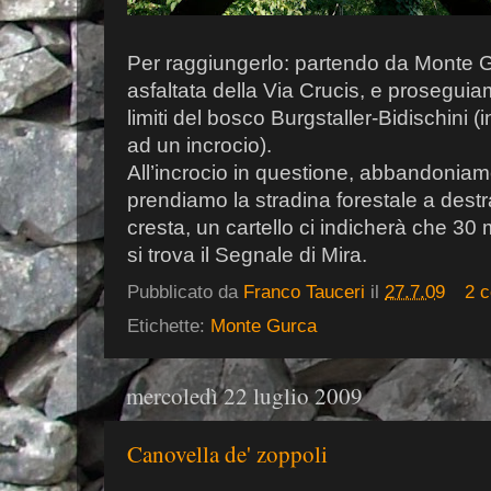
Per raggiungerlo: partendo da Monte G
asfaltata della Via Crucis, e proseguia
limiti del bosco Burgstaller-Bidischini (
ad un incrocio).
All’incrocio in questione, abbandoniamo 
prendiamo la stradina forestale a dest
cresta, un cartello ci indicherà che 30 m
si trova il Segnale di Mira.
Pubblicato da
Franco Tauceri
il
27.7.09
2 
Etichette:
Monte Gurca
mercoledì 22 luglio 2009
Canovella de' zoppoli