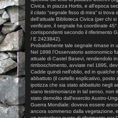
Civica, in piazza Hortis, e all’epoca s
il citato “segnale fisso di mira” si trov
dell’attuale Biblioteca Civica (per chi si
verificare, il segnale ha coordinate 45°
corrispondenti secondo il riferiment
/ E 2423842).
Probabilmente tale segnale rimase in u
Nel 1898 l’Osservatorio astronomico fu 
attuale di Castel Basevi, rendendolo inu
rimboschimento, avviate nel 1895, devo
Cadde quindi nell’oblio, ed in qualch
abbattuto (il cartello esplicativo, posto 
ipotizza che sia stato abbattuto negli 
siano testimonianze in tal senso, non 
stato demolito dall’esercito Austro-Ung
Guerra Mondiale: doveva essere ancora
ancora sommerso dalla vegetazione, e 
un pericoloso punto di riferimento per l’ar