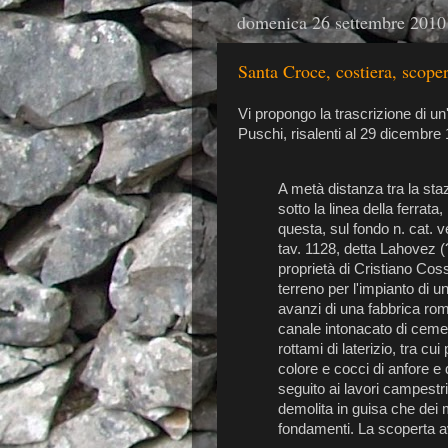
domenica 26 settembre 2010
Santa Croce, costiera, scop
Vi propongo la trascrizione di un'
Puschi, risalenti al 29 dicembre
A metà distanza tra la sta
sotto la linea della ferrat
questa, sul fondo n. cat. 
tav. 1128, detta Lahovez (
proprietà di Cristiano Coss
terreno per l'impianto di u
avanzi di una fabbrica roma
canale intonacato di cemen
rottami di laterizio, tra cu
colore e cocci di anfore e d'
seguito ai lavori campestri
demolita in guisa che dei 
fondamenti. La scoperta a