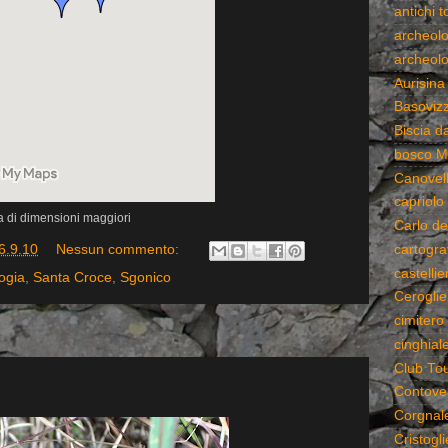
antichi 
archeolo
archeolo
Aurisina
Basoviz
Biscia da
bosco M
Canovell
capriolo
 di dimensioni maggiori
Carlo de
cartogra
6.9.10
Nessun commento:
castellier
ogia
,
Santa Croce
,
Sgonico
Ceroglie
cimitero 
cinghial
Club Tour
Contovel
Corgnal
Cristogli