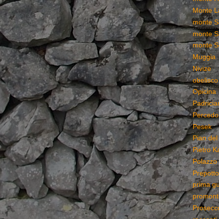
Monte L
monte S
monte S
monte S
Muggia
Nivize
obelisco
Opicina
Padricia
Percedo
Pesek
Pian del
Pietro K
Polazzo
Prepotto
prima g
promonto
Prosecc