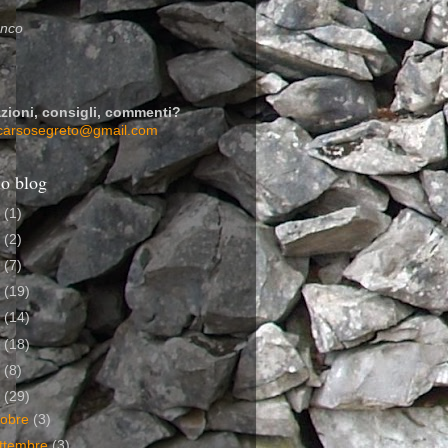
enco
zioni, consigli, commenti?
carsosegreto@gmail.com
io blog
7
(1)
6
(2)
5
(7)
4
(19)
3
(14)
2
(18)
1
(8)
0
(29)
tobre
(3)
ttembre
(3)