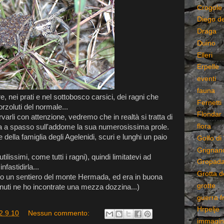
Crogole
Diego d
Draga
Duino
Elleri
Erpelle
eventi
fauna
e, nei prati e nel sottobosco carsici, dei ragni che
Fernetti
rzoluti del normale...
Flondar
varli con attenzione, vedremo che in realtà si tratta di
flora
 a spasso sull'addome la sua numerosissima prole.
della famiglia degli Agelenidi, scuri e lunghi un paio
Golfo di 
Grignan
ilissimi, come tutti i ragni), quindi limitatevi ad
Gropad
astidirla...
Grotta d
ungo un sentiero del monte Hermada, ed era in buona
grotte
inuti ne ho incontrate una mezza dozzina...)
guerra f
Hrpelje
2.9.10
Nessun commento:
immagin