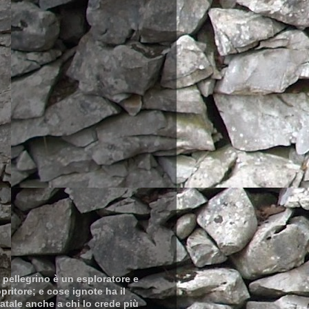
i pellegrino è un esploratore e
ritore; e cose ignote ha il
atale anche a chi lo crede più