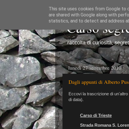
This site uses cookies from Google to de
are shared with Google along with perfo
Carso segr
statistics, and to detect and address a
raccolta di curiosità, segre
lunedì 27 settembre 2010
Dagli appunti di Alberto Pus
Eccovi la trascrizione di un'altro
di data).
Carso di Trieste
Strada Romana S. Loren