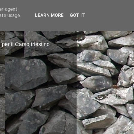
ser-agent
rate usage
LEARN MORE
GOT IT
 per il Carso triestino