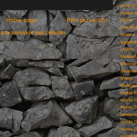
incendi
Ireneo d
Home page
Post più vecchi
jazere
Karl Mo
a la versione per cellulari
Komen
leggend
Lipizza
Medeaz
Miramar
Miramar
Moccò
Monrupi
monte B
monte C
Monte C
Monte de
monte G
Monte G
monte 