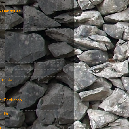
e Henriquez
Trieste
o
a
el Pettirosso
redda
i