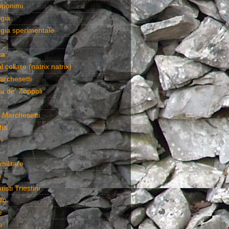
toponimi
gia
gia sperimentale
za
l collare (natrix natrix)
archesetti
a de' Zoppoli
 Marchesetti
fia
i
militare
e
isti Triestini
lo
e
e