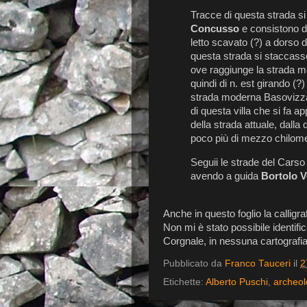
Tracce di questa strada si
Concusso
e consistono di
letto scavato (?) a dorso 
questa strada si staccasse
ove raggiunge la strada mo
quindi di n. est girando (?)
strada moderna Basovizza
di questa villa che si fa ap
della strada attuale, dalla 
poco più di mezzo chilome
Seguii le strade del Carso
avendo a guida
Bortolo V
Anche in questo foglio la calligra
Non mi è stato possibile identifi
Corgnale, in nessuna cartografia
Pubblicato da
Franco Tauceri
il
2
Etichette:
Alberto Puschi
,
archeol