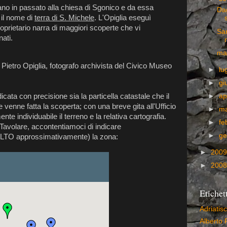
ano in passato alla chiesa di Sgonico e da essa
Dag
 il nome di
terra di S. Michele
. L'Opiglia eseguì
proprietario narra di maggiori scoperte che vi
San
nati.
ma
 Pietro Opiglia, fotografo archivista del Civico Museo
►
lu
►
gi
►
ap
dicata con precisione sia la particella catastale che il
venne fatta la scoperta; con una breve gita all'Ufficio
►
m
te individuabile il terreno e la relativa cartografia.
►
fe
io Tavolare, accontentiamoci di indicare
►
ge
LTO approssimativamente) la zona:
►
200
►
200
Etichet
Adriatis
Alberto 