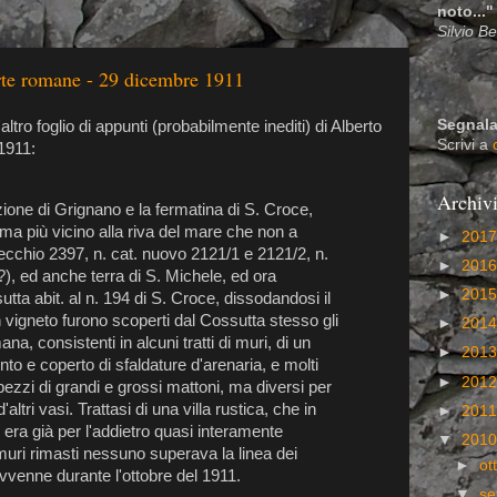
noto..."
Silvio B
erte romane - 29 dicembre 1911
Segnala
altro foglio di appunti (probabilmente inediti) di Alberto
Scrivi a
 1911:
Archiv
zione di Grignano e la fermatina di S. Croce,
a, ma più vicino alla riva del mare che non a
►
201
vecchio 2397, n. cat. nuovo 2121/1 e 2121/2, n.
►
201
?), ed anche terra di S. Michele, ed ora
►
201
utta abit. al n. 194 di S. Croce, dissodandosi il
n vigneto furono scoperti dal Cossutta stesso gli
►
201
na, consistenti in alcuni tratti di muri, di un
►
201
to e coperto di sfaldature d'arenaria, e molti
►
201
i pezzi di grandi e grossi mattoni, ma diversi per
altri vasi. Trattasi di una villa rustica, che in
►
201
 era già per l'addietro quasi interamente
▼
201
muri rimasti nessuno superava la linea dei
►
ot
vvenne durante l'ottobre del 1911.
▼
se