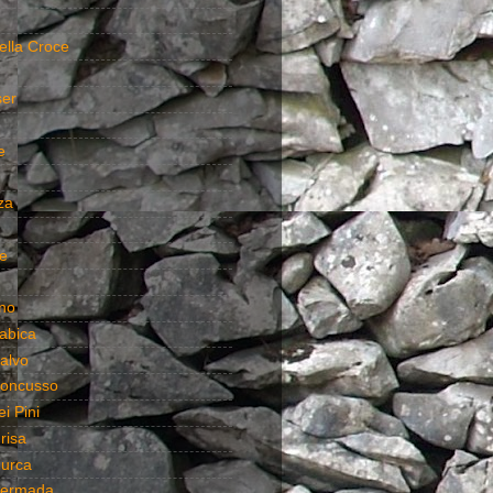
ella Croce
ser
e
za
e
no
abica
alvo
oncusso
i Pini
risa
urca
Hermada