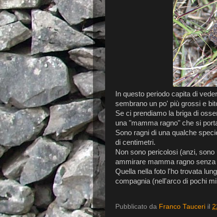
In questo periodo capita di veder
sembrano un po' più grossi e bito
Se ci prendiamo la briga di osser
una "mamma ragno" che si porta
Sono ragni di una qualche specie 
di centimetri.
Non sono pericolosi (anzi, sono ut
ammirare mamma ragno senza inf
Quella nella foto l'ho trovata l
compagnia (nell'arco di pochi m
Pubblicato da
Franco Tauceri
il
2