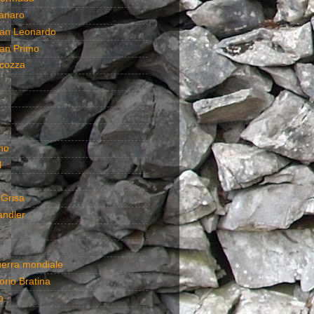
anaro
an Leonardo
an Primo
cozza
no
l
 Grisa
andler
uerra mondiale
rio Bratina
o