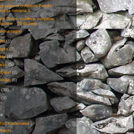
li appunti di Alberto Puschi:
strada romana S. ...
ta Croce, costiera, scoperte
romane - 29 dicemb...
mma ragno
glio
(1)
ugno
(2)
rile
(6)
arzo
(5)
bbraio
(3)
nnaio
(6)
9
(38)
8
(9)
te
ches Küstenland
Puschi