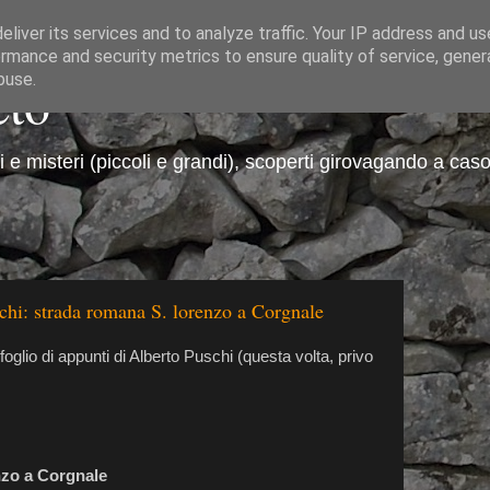
liver its services and to analyze traffic. Your IP address and u
rmance and security metrics to ensure quality of service, gene
eto
buse.
ti e misteri (piccoli e grandi), scoperti girovagando a caso
chi: strada romana S. lorenzo a Corgnale
 foglio di appunti di Alberto Puschi (questa volta, privo
zo a Corgnale