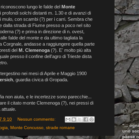
 riconoscono lungo le falde del
Monte
 profondi solchi distanti m. 1.30 e di avanzi di
di mulo, con scambi (?) per i carri. Sembra che
 dalla strada di Fiume presso a poco nel sito
derna (?) e prima in direzione di n. ovest,
 alle falde del monte e da ultimo tagliata la
 Corgnale, andasse a raggiungere quella parte
presti del
M. Clemenoga
(?). E' molto più alta
quale presso il confine dell'agro di Trieste dista
tro.
 tergestino nei mesi di Aprile e Maggio 1900
ersich
, guardia civica di Gropada.
fia non aiuta, e le incertezze sono parecchie...
care il citato monte Clemenoga (?), nei pressi di
 attuale.
7.9.10
Nessun commento:
"... ogn
ogia
,
Monte Concusso
,
strade romane
uno scop
paese n