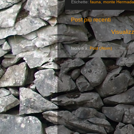
Etichette:
fauna
,
monte Hermada
Post più recenti
Visualizz
Iscriviti a:
Post (Atom)