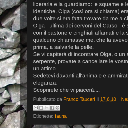
liberarla e la guardiamo: le squame e 
identiche. Olga (così ora si chiama) er
due volte si era fatta trovare da me a c
Olga - ultima dei cervoni del Carso - è
con il bastone e cinghiali affamati e la
qualcuno chiamasse me, che la avevo
prima, a salvarle la pelle.
Se vi capiterà di incontrare Olga, o un 
serpente, provate a cancellare le vostre 
un attimo.
Sedetevi davanti all'animale e ammirate
eleganza.
Scoprirete che vi piacerà....
Pubblicato da
Franco Tauceri
il
17.6.10
Ne
Etichette:
fauna