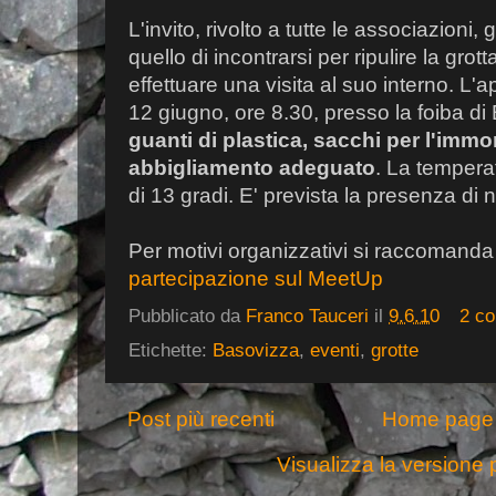
L'invito, rivolto a tutte le associazioni, g
quello di incontrarsi per ripulire la gr
effettuare una visita al suo interno. L
12 giugno, ore 8.30, presso la foiba d
guanti di plastica, sacchi per l'immo
abbigliamento adeguato
. La temperat
di 13 gradi. E' prevista la presenza di
Per motivi organizzativi si raccomanda
partecipazione sul MeetUp
Pubblicato da
Franco Tauceri
il
9.6.10
2 c
Etichette:
Basovizza
,
eventi
,
grotte
Post più recenti
Home page
Visualizza la versione p