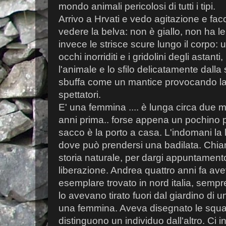
mondo animali pericolosi di tutti i tipi.
Arrivo a Hrvati e vedo agitazione e fac
vedere la belva: non è giallo, non ha 
invece le strisce scure lungo il corpo: 
occhi inorriditi e i gridolini degli astan
l'animale e lo sfilo delicatamente dalla
sbuffa come un mantice provocando la f
spettatori.
E' una femmina .... è lunga circa due m
anni prima.. forse appena un pochino p
sacco è la porto a casa. L'indomani la 
dove può prendersi una badilata. Chi
storia naturale, per dargi appuntamento
liberazione. Andrea quattro anni fa aveva
esemplare trovato in nord italia, sempre
lo avevano tirato fuori dal giardino di 
una femmina. Aveva disegnato le squa
distinguono un individuo dall'altro. Ci