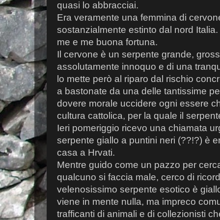
quasi lo abbracciai.
Era veramente una femmina di cervone
sostanzialmente estinto dal nord Italia.
me e me buona fortuna.
Il cervone è un serpente grande, gross
assolutamente innoquo e di una tranqui
lo mette però al riparo dal rischio co
a bastonate da una delle tantissime p
dovere morale uccidere ogni essere che s
cultura cattolica, per la quale il serpen
Ieri pomeriggio ricevo una chiamata u
serpente giallo a puntini neri (??!?) è e
casa a Hrvati.
Mentre guido come un pazzo per cercar
qualcuno si faccia male, cerco di ricor
velenosissimo serpente esotico è giallo 
viene in mente nulla, ma impreco comu
trafficanti di animali e di collezionisti