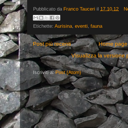
Pubblicato da
Franco Tauceri
il
17.10.12
N
Etichette:
Aurisina
,
eventi
,
fauna
Post più recenti
Home page
Visualizza la versione p
Iscriviti a:
Post (Atom)