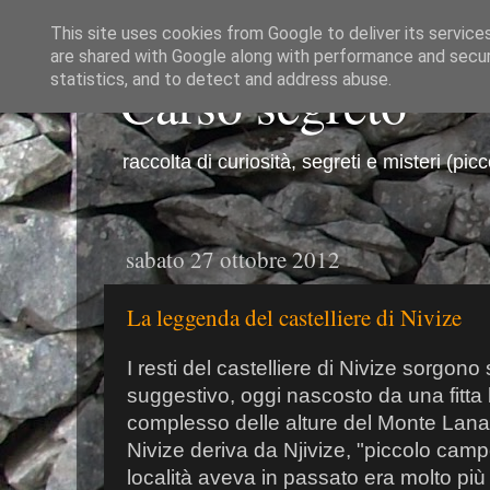
This site uses cookies from Google to deliver its service
are shared with Google along with performance and securi
Carso segreto
statistics, and to detect and address abuse.
raccolta di curiosità, segreti e misteri (pic
sabato 27 ottobre 2012
La leggenda del castelliere di Nivize
I resti del castelliere di Nivize sorgono 
suggestivo, oggi nascosto da una fitta 
complesso delle alture del Monte Lana
Nivize deriva da Njivize, "piccolo camp
località aveva in passato era molto più 