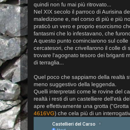
quindi non fu mai più ritrovato...
Nel XIX secolo il parroco di Aurisina dec
maledizione e, nel corso di più e più not
praticò un vero e proprio esorcismo che
fantasmi che lo infestavano, che furono
A questo punto cominciarono sul colle l
cercatesori, che crivellarono il colle d
trovare l'agognato tesoro dei briganti 
di terraglia...
Quel poco che sappiamo della realtà s
meno suggestivo della leggenda.
Quelli interpretati come le rovine del ca
realtà i resti di un castelliere dell'età d
apre effettivamente una grotta ("Grotta s
4616VG
) che cela più di un interrogati