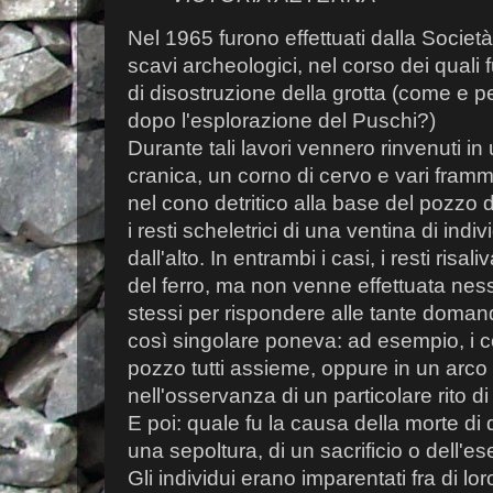
Nel 1965 furono effettuati dalla Società
scavi archeologici, nel corso dei quali 
di disostruzione della grotta (come e p
dopo l'esplorazione del Puschi?)
Durante tali lavori vennero rinvenuti in
cranica, un corno di cervo e vari fram
nel cono detritico alla base del pozzo 
i resti scheletrici di una ventina di indi
dall'alto. In entrambi i casi, i resti risa
del ferro, ma non venne effettuata ness
stessi per rispondere alle tante doma
così singolare poneva: ad esempio, i co
pozzo tutti assieme, oppure in un arc
nell'osservanza di un particolare rito di
E poi: quale fu la causa della morte di q
una sepoltura, di un sacrificio o dell'e
Gli individui erano imparentati fra di lo