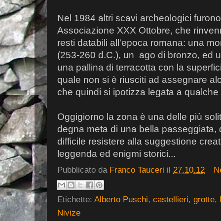
Nel 1984 altri scavi archeologici furono
Associazione XXX Ottobre, che rinvenn
resti databili all'epoca romana: una mo
(253-260 d.C.), un ago di bronzo, ed u
una pallina di terracotta con la superficie
quale non si è riusciti ad assegnare al
che quindi si ipotizza legata a qualch
Oggigiorno la zona è una delle più sol
degna meta di una bella passeggiata, 
difficile resistere alla suggestione crea
leggenda ed enigmi storici...
Pubblicato da
Franco Tauceri
il
27.10.12
N
Etichette:
Alberto Puschi
,
castellieri
,
grotte
,
Nivize