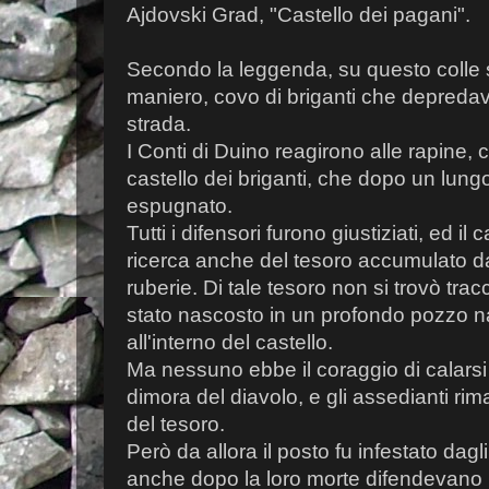
Ajdovski Grad, "Castello dei pagani".
Secondo la leggenda, su questo colle
maniero, covo di briganti che depredav
strada.
I Conti di Duino reagirono alle rapine, 
castello dei briganti, che dopo un lungo
espugnato.
Tutti i difensori furono giustiziati, ed il 
ricerca anche del tesoro accumulato dai
ruberie. Di tale tesoro non si trovò trac
stato nascosto in un profondo pozzo na
all'interno del castello.
Ma nessuno ebbe il coraggio di calarsi 
dimora del diavolo, e gli assedianti ri
del tesoro.
Però da allora il posto fu infestato dagli 
anche dopo la loro morte difendevano i