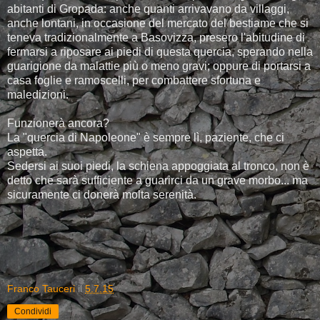
abitanti di Gropada: anche quanti arrivavano da villaggi,
anche lontani, in occasione del mercato del bestiame che si
teneva tradizionalmente a Basovizza, presero l'abitudine di
fermarsi a riposare ai piedi di questa quercia, sperando nella
guarigione da malattie più o meno gravi; oppure di portarsi a
casa foglie e ramoscelli, per combattere sfortuna e
maledizioni.
Funzionerà ancora?
La "quercia di Napoleone" è sempre lì, paziente, che ci
aspetta.
Sedersi ai suoi piedi, la schiena appoggiata al tronco, non è
detto che sarà sufficiente a guarirci da un grave morbo... ma
sicuramente ci donerà molta serenità.
Franco Tauceri
il
5.7.15
Condividi