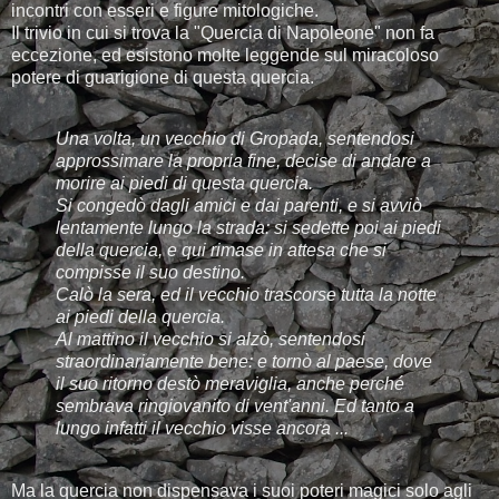
incontri con esseri e figure mitologiche.
Il trivio in cui si trova la "Quercia di Napoleone" non fa
eccezione, ed esistono molte leggende sul miracoloso
potere di guarigione di questa quercia.
Una volta, un vecchio di Gropada, sentendosi
approssimare la propria fine, decise di andare a
morire ai piedi di questa quercia.
Si congedò dagli amici e dai parenti, e si avviò
lentamente lungo la strada: si sedette poi ai piedi
della quercia, e qui rimase in attesa che si
compisse il suo destino.
Calò la sera, ed il vecchio trascorse tutta la notte
ai piedi della quercia.
Al mattino il vecchio si alzò, sentendosi
straordinariamente bene: e tornò al paese, dove
il suo ritorno destò meraviglia, anche perché
sembrava ringiovanito di vent'anni. Ed tanto a
lungo infatti il vecchio visse ancora ...
Ma la quercia non dispensava i suoi poteri magici solo agli