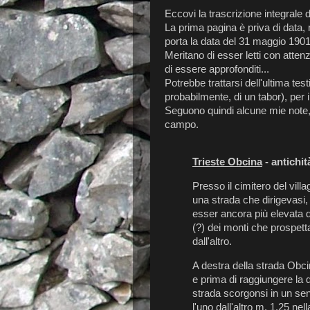
Eccovi la trascrizione integrale di
La prima pagina è priva di data,
porta la data del 31 maggio 1901
Meritano di esser letti con atten
di essere approfonditi...
Potrebbe trattarsi dell'ultima te
probabilmente, di un tabor), per 
Seguono quindi alcune mie note,
campo.
Trieste Obcina
- antichit
Presso il cimitero del vill
una strada che dirigevasi,
esser ancora più elevata d
(?) dei monti che prospetta
dall'altro.
A destra della strada Obci
e prima di raggiungere la
strada scorgonsi in un sent
l'uno dall'altro m. 1.25 ne