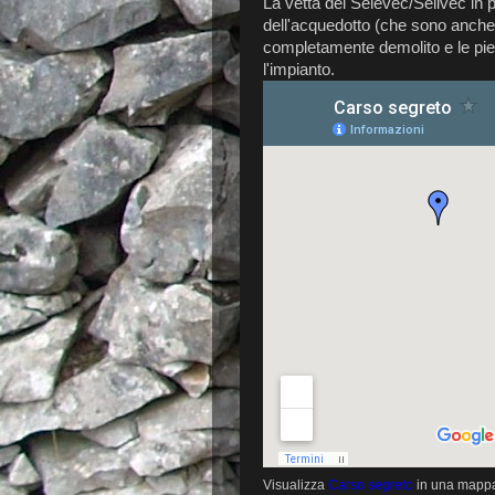
La vetta del Selevec/Selivec in 
dell'acquedotto (che sono anche r
completamente demolito e le piet
l'impianto.
Visualizza
Carso segreto
in una mappa