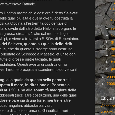
attraversava l'attuale.
Dag
o il primo monte della costiera è detto
Selevec
elle quali più alta è quella ove fu costruita la
la 
si da Obcina all'estremità occidentale di
 lo divide dall'altro detto
Hrib
, si scorgono le
►
se
a grossa circa m. 1 che dal monte dirigesi
►
lu
Volpi, e viene a trovarsi a S.SOv. di Repentabor.
►
gi
a del Selevec, quanto su quella dello Hrib
►
ap
glie
, che da quanto si scorge sono costruite
rientate da Scirocco a Maestro, et unite con
►
m
utte di grosse pietre tagliate, le quali
►
fe
drilateri. Questi avanzi di costruzioni si
►
ge
ve il monte precipita a scendere ripido verso il
►
200
lia la quale da questa sella percorre il
►
200
petta il mare, in direzione di Ponente a
0 at 1.50, sino alla sommità maggiore della
ddossati (sic!) altre costruzioni, una delle quali
Etichet
are e pare sia di una torre, mentre le altre
uadrangolari, abbastanza vasti.
Adriatis
pezzo di laterizio romano.
Gli edifici
I muri
Alberto 