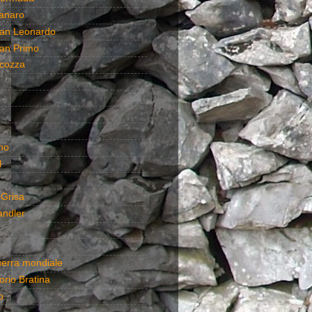
anaro
an Leonardo
an Primo
cozza
no
l
 Grisa
andler
uerra mondiale
rio Bratina
o