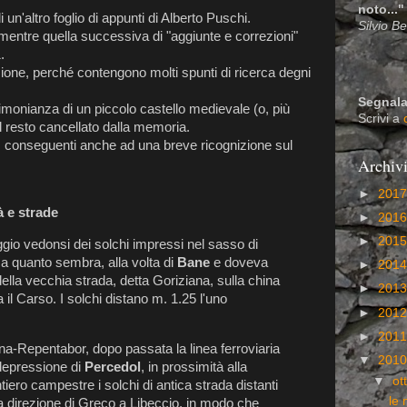
noto..."
 un'altro foglio di appunti di Alberto Puschi.
Silvio B
 mentre quella successiva di "aggiunte e correzioni"
.
zione, perché contengono molti spunti di ricerca degni
Segnala
stimonianza di un piccolo castello medievale (o, più
Scrivi a
il resto cancellato dalla memoria.
 conseguenti anche ad una breve ricognizione sul
Archiv
►
201
à e strade
►
201
►
201
aggio vedonsi dei solchi impressi nel sasso di
 a quanto sembra, alla volta di
Bane
e doveva
►
201
ella vecchia strada, detta Goriziana, sulla china
►
201
 il Carso. I solchi distano m. 1.25 l'uno
►
201
►
201
na-Repentabor, dopo passata la linea ferroviaria
▼
201
 depressione di
Percedol
, in prossimità alla
▼
ot
iero campestre i solchi di antica strada distanti
le 
lla direzione di Greco a Libeccio, in modo che