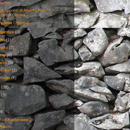
Burton
li appunti di Alberto Puschi:
Trieste Obcina - ...
vedetta Ortensia
ttembre
(3)
glio
(1)
ugno
(2)
rile
(6)
arzo
(5)
bbraio
(3)
nnaio
(6)
9
(38)
8
(9)
te
ches Küstenland
Puschi