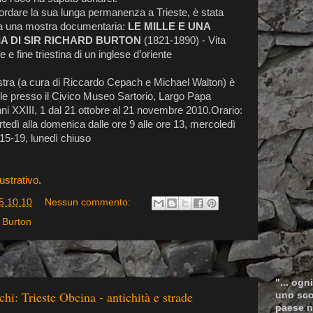
cordare la sua lunga permanenza a Trieste, è stata
ita una mostra documentaria:
LE MILLE E UNA
A DI SIR RICHARD BURTON
(1821-1890) - Vita
e fine triestina di un inglese d’oriente
tra (a cura di Riccardo Cepach e Michael Walton) è
ile presso il Civico Museo Sartorio, Largo Papa
ni XXIII, 1 dal 21 ottobre al 21 novembre 2010.Orario:
tedì alla domenica dalle ore 9 alle ore 13, mercoledì
15-19, lunedì chiuso
lustrativo
.
5.10.10
Nessun commento:
 Burton
"... ogn
hi: Trieste Obcina - antichità e strade
uno scop
paese n