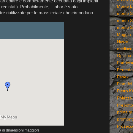
particolare è completamente occupata dagli impianti
Monte L
ecintati). Probabilmente, il tabor è stato
re riutilizzate per le massicciate che circondano
monte S
monte S
monte S
Muggia
Nivize
obelisco
Opicina
Padricia
Percedo
Pesek
Pian del
Pietro K
Polazzo
Prepotto
prima g
promonto
Prosecc
 di dimensioni maggiori