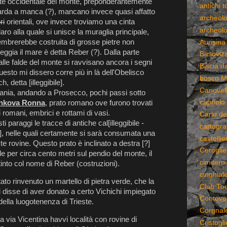
rte occidentale del monte, preponderantemente
antichi 
uarda a manca (?), mancano invece quasi affatto
archeolo
ri
orientali, ove invece troviamo una cinta
archeolo
ro alla quale si unisce la muraglia principale,
sembrerebbe costruita di grosse pietre non
Aurisina
teggia il mare è detta Reber (?). Dalla parte
Basoviz
 alle falde del monte si ravvisano ancora i segni
Biscia da
esto mi dissero corre più in là dell'Obelisco
bosco M
, detta [illeggibile].
Canovell
efania, andando a Prosecco, pochi passi sotto
capriolo
nkova Ronna
, prato romano ove furono trovati
zi romani, embrici e rottami di vasi.
Carlo de
ti paraggi le tracce di antiche cal[illeggibile -
cartogra
], nelle quali certamente si sarà consumata una
castellier
te rovine. Questo prato è inclinato a destra [?]
Ceroglie
e per circa cento metri sul pendio del monte, il
cimitero 
stinto col nome di Reber (costruzioni).
cinghial
o rinvenuto un martello di pietra verde, che la
Club Tour
 disse di aver donato a certo Vichichi impiegato
Contovel
della luogotenenza di Trieste.
Corgnal
a via Vicentina havvi località con rovine di
Cristogli