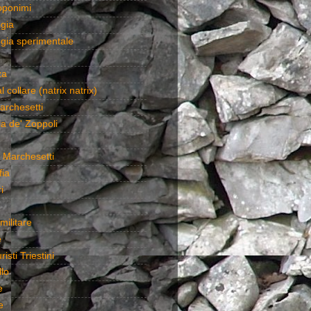
toponimi
gia
gia sperimentale
za
l collare (natrix natrix)
archesetti
a de' Zoppoli
 Marchesetti
fia
i
militare
e
isti Triestini
lo
e
e