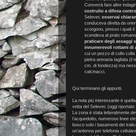
Converrà fare altre indagi
costruito a difesa contro
Selevec
osservai chiaram
conduceva diretta da orien
scorgono, presso i quali il
scendeva al prato romano 
praticare degli assaggi 
innumerevoli rottami di a
cui un pezzo di collo colla
pietra arenaria tagliata (il
cm. di fondezza) ma ness
calcinacci.
Qui terminano gli appunti.
La nota più interessante è quella
vetta del Selevec (oggi riportat
La zona è stata letteralmente dev
l'acquedotto, numerose linee ele
bosco solo i basamenti dei trali
un'antenna per telefonia cellulare