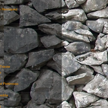
e Henriquez
Trieste
o
a
el Pettirosso
redda
i