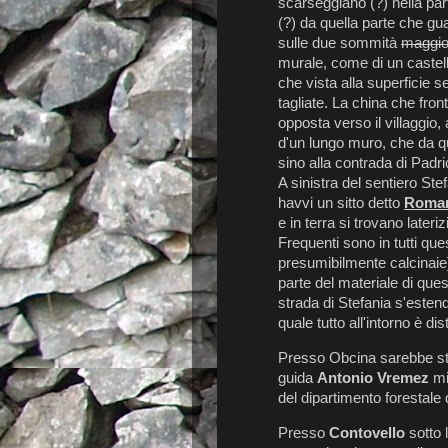
scarseggiano (?) nella pa
(?) da quella parte che g
sulle due sommità
maggio
murale, come di un castella
che vista alla superficie 
tagliate. La china che fron
opposta verso il villaggio,
d'un lungo muro, che da qu
sino alla contrada di Padrich
A sinistra del sentiero St
havvi un sitto detto
Roma
e in terra si trovano lateri
Frequenti sono in tutti ques
presumibilmente calcinaie
parte del materiale di ques
strada di Stefania s'estend
quale tutto all'intorno è di
Presso Obcina sarebbe stat
guida
Antonio Vremez
mi
del dipartimento forestale 
Presso
Contovello
sotto l