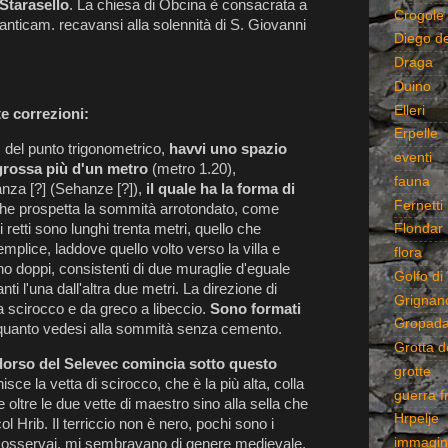
Starasello
. La chiesa di Obcina è consacrata a
Crogole
 anticam. recavansi alla solennità di S. Giovanni
Diego d
Draga
Duino
Elleri
e correzioni:
Erpelle
. del punto trigonometrico,
havvi uno spazio
eventi
grossa più d'un metro
(metro 1.20),
fauna
nza [?] (Sehanze [?]),
il quale ha la forma di
Fernetti
che prospetta la sommità arrotondato, come
ti retti sono lunghi trenta metri, quello che
Flondar
mplice, laddove quello volto verso la villa e
flora
ono doppi, consistenti di due muraglie d'eguale
Golfo di 
ti l'una dall'altra due metri. La direzione di
Grignan
a scirocco e da greco a libeccio.
Sono formati
Gropad
quanto vedesi alla sommità senza cemento.
Grotta d
dorso del Selevec comincia sotto questo
grotte
isce la vetta di scirocco, che è la più alta, colla
guerra f
oltre le due vette di maestro sino alla sella che
Hrpelje
 Hrib. Il terriccio non è nero, pochi sono i
immagin
to osservai, mi sembravano di genere medievale.