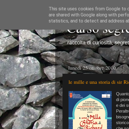
This site uses cookies from Google to de
are shared with Google along with perfo
Carso segr
statistics, and to detect and address a
raccolta di curiosità, segre
lunedì 25 ottobre 2010
le mille e una storia di sir 
Quanto 
di pion
e dei s
Peraltr
bisogno
storico
che so