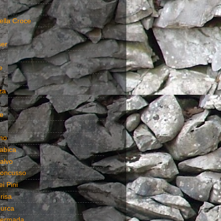
ella Croce
ser
e
za
e
no
abica
alvo
oncusso
i Pini
risa
urca
Hermada