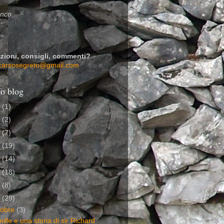
enco
zioni, consigli, commenti?
carsosegreto@gmail.com
io blog
7
(1)
6
(2)
5
(7)
4
(19)
3
(14)
2
(18)
1
(8)
0
(29)
tobre
(3)
mille e una storia di sir Richard