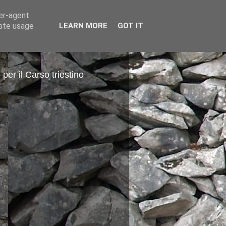
ser-agent
rate usage
LEARN MORE
GOT IT
 per il Carso triestino