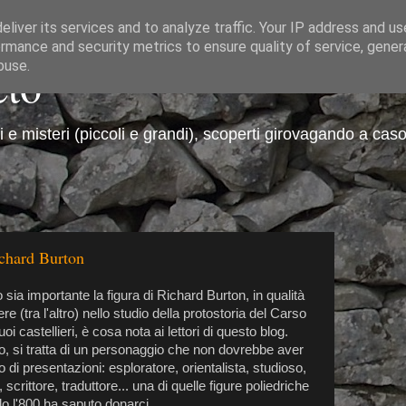
liver its services and to analyze traffic. Your IP address and u
rmance and security metrics to ensure quality of service, gene
eto
buse.
ti e misteri (piccoli e grandi), scoperti girovagando a caso
Richard Burton
sia importante la figura di Richard Burton, in qualità
ere (tra l'altro) nello studio della protostoria del Carso
uoi castellieri, è cosa nota ai lettori di questo blog.
o, si tratta di un personaggio che non dovrebbe aver
 di presentazioni: esploratore, orientalista, studioso,
, scrittore, traduttore... una di quelle figure poliedriche
lo l'800 ha saputo donarci.