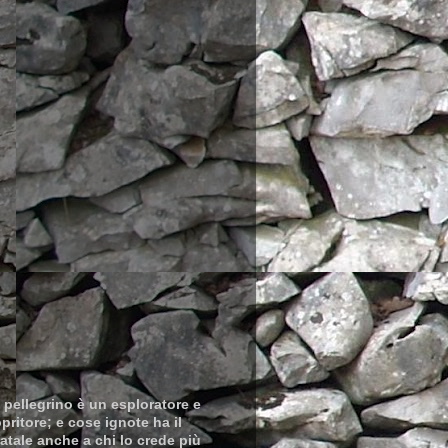
i pellegrino è un esploratore e
ritore; e cose ignote ha il
atale anche a chi lo crede più