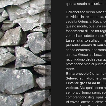
questa strada o si univa o 
Dall'obelisco verso Maestr
e dividesi in tre sommità, d
vedetta Ortensia. Recando
questo monte, ove una sella
fondamenta di una muragli
verso il cosiddetto bosco 
La sella tanto sulla chin
presenta avanzi di mura
senza cemento, che sono o
altre da Greco a Libeccio, t
racchiudono degli spazi qua
protendono sino al punto o
mare.
Rimarchevole è una murag
Selevec sul lato che pros
Levante grossa da m. 1.3
vedetta
. Alla quale sono a
sembra di forma semicircol
comprendono degli spazi q
Vi trovasi anche qualche 