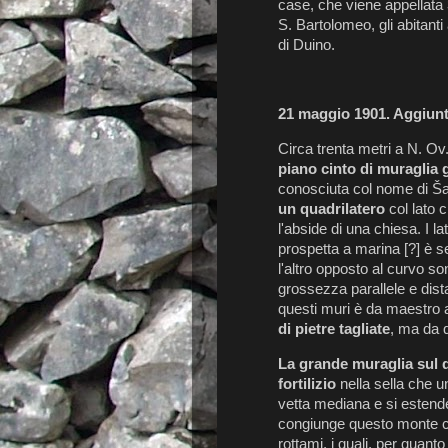
case, che viene appellata
S. Bartolomeo, gli abitanti
di Duino.
21 maggio 1901. Aggiunt
Circa trenta metri a N. Ov
piano cinto di muraglia 
conosciuta col nome di Ša
un quadrilatero
col lato 
l'abside di una chiesa. I la
prospetta a marina [?] è se
l'altro opposto al curvo s
grossezza parallele e distan
questi muri è da maestro 
di pietre tagliate
, ma da 
La grande muraglia sul 
fortilizio
nella sella che un
vetta mediana e si estende 
congiunge questo monte col
rottami, i quali, per quan