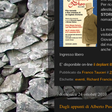
Per ri
allest
STORI
nomade 
La mos
visitab
Giovan
dal mar
anche 
Ingresso libero
E' disponibile on-line
il depliant il
Pubblicato da
Franco Tauceri
il
2
Etichette:
eventi
,
Richard Francis
domenica 24 ottobre 2010
Dagli appunti di Alberto Pusc