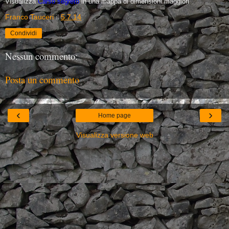
Visualizza
Carso segreto
in una mappa di dimensioni maggiori
Franco Tauceri
il
5.7.14
Condividi
Nessun commento:
Posta un commento
‹
›
Home page
Visualizza versione web