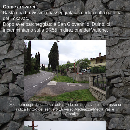
Come arrivarci
Basta una brevissima passeggiata a condurci alla galleria
del Lokavac.
Dopo aver parcheggiato a San Giovanni di Duino, ci
incamminiamo sulla SR55 in direzione del Vallone.
200 metri dopo il ponte sull'autostrada, un segnavie biancorosso ci
indica l'inizio del sentiero 16 verso Medeazza/Medja Vas e
Iamiano/Jamlje