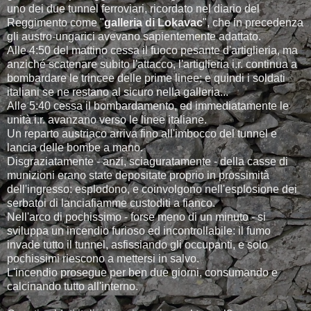
uno dei due tunnel ferroviari, ricordato nel diario del
Reggimento come "
galleria di Lokavac
", che in precedenza
gli austro-ungarici avevano sapientemente adattato.
Alle 4:50 del mattino cessa il fuoco pesante d'artiglieria, ma
anziché scatenare subito l'attacco, l'artiglieria i.r. continua a
bombardare le trincee delle prime linee; e quindi i soldati
italiani se ne restano al sicuro nella galleria...
Alle 5:40 cessa il bombardamento, ed immediatamente le
unità i.r. avanzano verso le linee italiane.
Un reparto austriaco arriva fino all'imbocco del tunnel e
lancia delle bombe a mano.
Disgraziatamente - anzi, sciaguratamente - della casse di
munizioni erano state depositate proprio in prossimità
dell'ingresso: esplodono, e coinvolgono nell'esplosione dei
serbatoi di lanciafiamme custoditi a fianco.
Nell'arco di pochissimo - forse meno di un minuto - si
sviluppa un incendio furioso ed incontrollabile: il fumo
invade tutto il tunnel, asfissiando gli occupanti, e solo
pochissimi riescono a mettersi in salvo.
L'incendio prosegue per ben due giorni, consumando e
calcinando tutto all'interno.