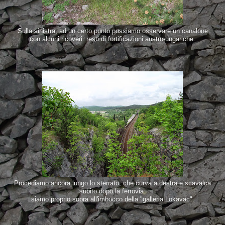
Sulla sinistra, ad un certo punto possiamo osservare un canalone
con alcuni ricoveri: resti di fortificazioni austro-ungariche.
Procediamo ancora lungo lo sterrato, che curva a destra e scavalca
subito dopo la ferrovia:
siamo proprio sopra all'imbocco della "galleria Lokavac".