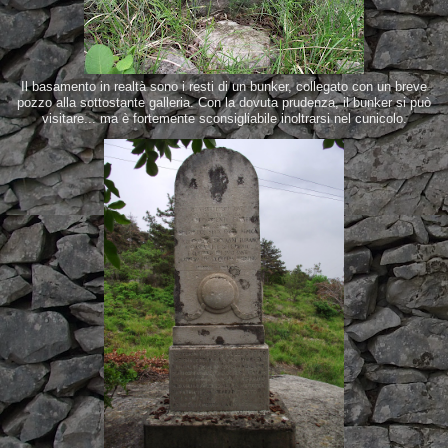
Il basamento in realtà sono i resti di un bunker, collegato con un breve
pozzo alla sottostante galleria. Con la dovuta prudenza, il bunker si può
visitare... ma è fortemente sconsigliabile inoltrarsi nel cunicolo.