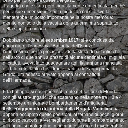
certo per l'orrore - a quelle dei gas...
Tragedia che è stata però ingiustamente dimenticata: perché
per le sue dimensioni, e per i modi con cui si è svolta,
meriterebbe un posto importante nella nostra memoria:
monito non solo della vacuità della guerra, ma soprattutto
della stupidità umana.
Dobbiamo andare al
settembre 1917
: si è conclusa da
pochi giorni l'ennesima "Battaglia dell'Isonzo"...
l'undicesima, per la precisione, della sfilza di battaglie che
nell'arco di due anni, a prezzo di alcune centinaia di migliaia
di caduti, aveva fatto guadagnare agli Italiani una manciata
di chilometri, tanto che il fronte, partito due anni prima da
Grado, era adesso arrivato appena ai contrafforti
dell'Hermada.
E la battaglia si riaccende sul fronte nel settore di Flondar,
con gli austro-ungarici che scatenano nella notte tra il 3 e 4
settembre un infernale bombardamento d'artiglieria.
Il
65° Reggimento di fanteria della Brigata Valtellina
ha
appena occupato quelle posizioni, al termine di pochi giorni
di riposo trascorsi a Vermegliano; durante il bombardamento
gli uomini si proteggono in un rifugio sicuro ed invulnerabile: