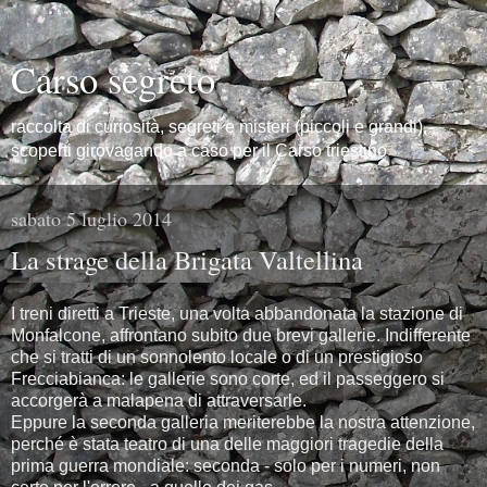
Carso segreto
raccolta di curiosità, segreti e misteri (piccoli e grandi),
scoperti girovagando a caso per il Carso triestino
sabato 5 luglio 2014
La strage della Brigata Valtellina
I treni diretti a Trieste, una volta abbandonata la stazione di
Monfalcone, affrontano subito due brevi gallerie. Indifferente
che si tratti di un sonnolento locale o di un prestigioso
Frecciabianca: le gallerie sono corte, ed il passeggero si
accorgerà a malapena di attraversarle.
Eppure la seconda galleria meriterebbe la nostra attenzione,
perché è stata teatro di una delle maggiori tragedie della
prima guerra mondiale: seconda - solo per i numeri, non