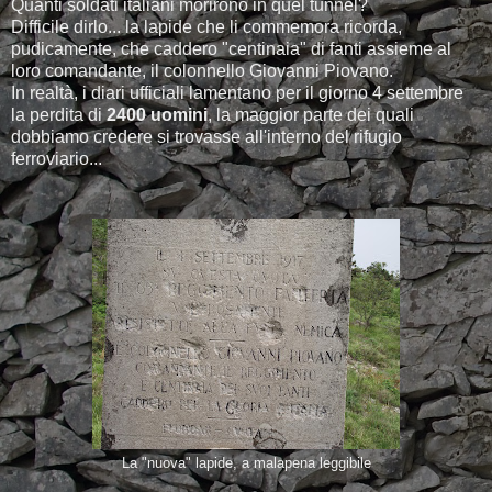
Quanti soldati italiani morirono in quel tunnel?
Difficile dirlo... la lapide che li commemora ricorda,
pudicamente, che caddero "centinaia" di fanti assieme al
loro comandante, il colonnello Giovanni Piovano.
In realtà, i diari ufficiali lamentano per il giorno 4 settembre
la perdita di
2400 uomini
, la maggior parte dei quali
dobbiamo credere si trovasse all'interno del rifugio
ferroviario...
La "nuova" lapide, a malapena leggibile