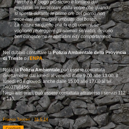
Perché è il luogo più sicuro e lontano dai
predatori, in particolare dalla volpe che quando
si sposta durante le prime ore del giorno non
esce mai dai margini umbratili del bosco.
La natura sa quello che fa e gli uomini, se
vogliono proteggere gli animali selvatici, devono
ben conoscerne le abitudini ed i comportamenti.
Nel dubbio contattare la
Polizia Ambientale della Provincia
di Trieste
o l'
ENPA
.
Nota: la
Polizia Ambientale
può essere contattata
direttamente dal lunedì al venerdì dalle 9.00 alle 13.00, il
lunedì ed il giovedì anche dalle 15.00 alle 17.00 al tel.
0403798456.
Negli altri orari, può essere contattata attraverso i servizi 112
e 113.
Franco Tauceri
il
31.5.14
Condividi