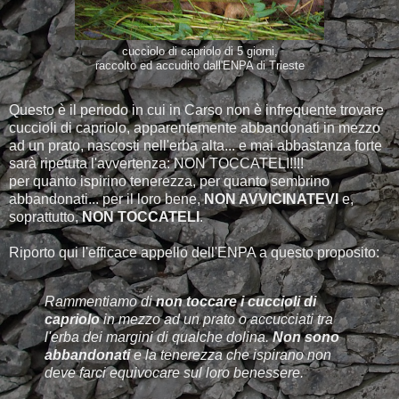
cucciolo di capriolo di 5 giorni,
raccolto ed accudito dall'ENPA di Trieste
Questo è il periodo in cui in Carso non è infrequente trovare
cuccioli di capriolo, apparentemente abbandonati in mezzo
ad un prato, nascosti nell'erba alta... e mai abbastanza forte
sarà ripetuta l'avvertenza: NON TOCCATELI!!!!
per quanto ispirino tenerezza, per quanto sembrino
abbandonati... per il loro bene,
NON AVVICINATEVI
e,
soprattutto,
NON TOCCATELI
.
Riporto qui l'efficace appello dell'ENPA a questo proposito:
Rammentiamo di
non toccare i cuccioli di
capriolo
in mezzo ad un prato o accucciati tra
l'erba dei margini di qualche dolina.
Non sono
abbandonati
e la tenerezza che ispirano non
deve farci equivocare sul loro benessere.