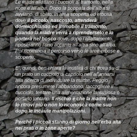
Le madri allattano i cuccioli al tramonto, nella
notte e all'alba. Dopo la poppata dell'alba si
avviano, di solito, in area scoperta ed erbosa
dove
il piccolo, nascosto, attenderà
dormicchiando ed immobile il tramonto,
quando la madre verrà a riprenderselo e lo
porterà nel bosco
dove, dopo l'allattamento,
riposeranno l'uno accanto all'altra sino all'alba.
Poi ricomincia il percorso verso le aree erbose e
scoperte.
E’, quindi, ben chiara la inutilità di chi trova su di
un prato un cucciolo di capriolo nell’affannarsi
alla ricerca di individuare la madre. Peggio
ancora presumere l’abbandono, raccogliere il
cucciolo, tentare una alimentazione fantasiosa o
portarlo lontano.
Il rischio è che la madre non
lo ritrovi più o non lo riconosca come suo
dopo le incaute manipolazioni.
Perché i piccoli stanno di giorno nell’erba alta
nei prati o in zone aperte?