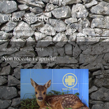
Carso segreto
raccolta di curiosità, segreti e misteri (piccoli e grandi),
scoperti girovagando a caso per il Carso triestino
sabato 31 maggio 2014
Non toccate i caprioli!