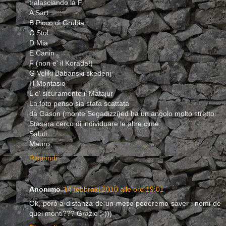
tralasciando la F.
A Sart
B Picco di Grubia
C Stol
D Mia
E Canin
F (non e' il Korada!)
G Veliki Babanski skedenj
H Montasio
L e' sicuramente il Matajur
La foto penso sia stata scattata
da Gason (monte Segadizzi)ed ha un angolo molto stretto.
Stasera cerco di individuare le altre cime.
Saluti
Mauro
Rispondi
Anonimo
14 febbraio 2010 alle ore 19:01
Ok, però a distanza de un mese poderemo saver i nomi de
quei monti??? Grazie ;-)))