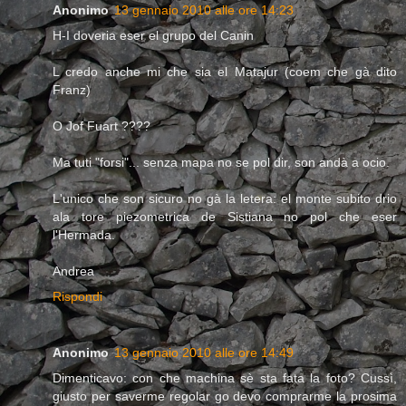
Anonimo
13 gennaio 2010 alle ore 14:23
H-I doveria eser el grupo del Canin
L credo anche mi che sia el Matajur (coem che gà dito
Franz)
O Jof Fuart ????
Ma tuti "forsi"... senza mapa no se pol dir, son andà a ocio.
L'unico che son sicuro no gà la letera: el monte subito drio
ala tore piezometrica de Sistiana no pol che eser
l'Hermada.
Andrea
Rispondi
Anonimo
13 gennaio 2010 alle ore 14:49
Dimenticavo: con che machina sè sta fata la foto? Cussì,
giusto per saverme regolar go devo comprarme la prosima