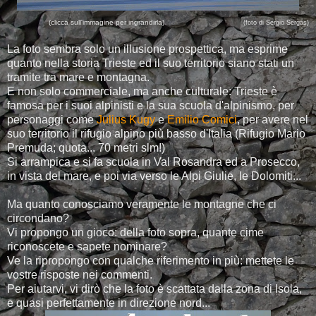
(clicca sull'immagine per ingrandirla)
(foto di Sergio Sergas)
La foto sembra solo un illusione prospettica, ma esprime
quanto nella storia Trieste ed il suo territorio siano stati un
tramite tra mare e montagna.
E non solo commerciale, ma anche culturale: Trieste è
famosa per i suoi alpinisti e la sua scuola d'alpinismo, per
personaggi come
Julius Kugy
e
Emilio Comici
, per avere nel
suo territorio il rifugio alpino più basso d'Italia (Rifugio Mario
Premuda; quota... 70 metri slm!)
Si arrampica e si fa scuola in Val Rosandra ed a Prosecco,
in vista del mare, e poi via verso le Alpi Giulie, le Dolomiti...
Ma quanto conosciamo veramente le montagne che ci
circondano?
Vi propongo un gioco: della foto sopra, quante cime
riconoscete e sapete nominare?
Ve la ripropongo con qualche riferimento in più: mettete le
vostre risposte nei commenti.
Per aiutarvi, vi dirò che la foto è scattata dalla zona di Isola,
e quasi perfettamente in direzione nord...