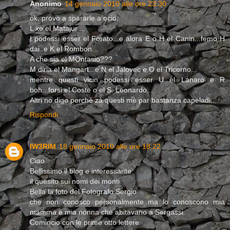
Anonimo
14 gennaio 2010 alle ore 23:30
ok, provo a spararle a ocio:
L xe el Matajur ...
I podessi esser el Forato...e alora E o H el Canin...femo H
dai..e K el Rombon.
A che sia el MOntasio???
M diria el Mangart...e N el Jalovec e O el Tricorno...
mentre questi vicin podessi esser U el Lanaro e R
boh...forsi el Coste o el S. Leonardo...
Altri no digo perchè zà questi me par bastanza capeladi...
Rispondi
IW3RIM
18 gennaio 2010 alle ore 18:22
Ciao
Bellissimo il blog e interessante
il quesito sui nomi dei monti.
Bella la foto del Fotografo Sergio
che non conosco personalmente ma lo conoscono mia
mamma e mia nonna che abitavano a Sergassi.
Comincio con le prime otto lettere