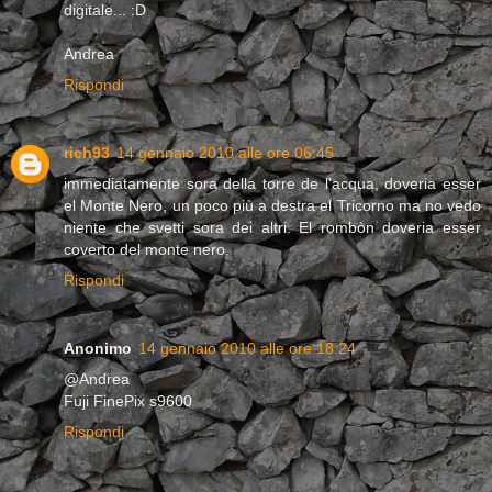
digitale... :D
Andrea
Rispondi
rich93
14 gennaio 2010 alle ore 06:45
immediatamente sora della torre de l'acqua, doveria esser
el Monte Nero, un poco più a destra el Tricorno ma no vedo
niente che svetti sora dei altri. El rombòn doveria esser
coverto del monte nero.
Rispondi
Anonimo
14 gennaio 2010 alle ore 18:24
@Andrea
Fuji FinePix s9600
Rispondi