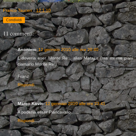
Franco Tauceri
il
12.1.10
Condividi
11 commenti:
Anonimo
12 gennaio 2010 alle ore 20:40
L doveria eser Monte Re... alias Matajur (ma mi me piasi
ciamarlo Monte Re!)
Franz
Rispondi
Marco Kovic
12 gennaio 2010 alle ore 23:41
A poderia esser Piancavallo.......
Rispondi