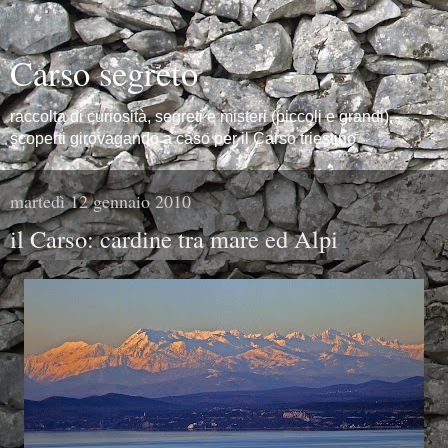
Carso segreto
raccolta di curiosità, segreti e misteri (piccoli e grandi),
scoperti girovagando a caso per il Carso triestino
martedì 12 gennaio 2010
il Carso: cardine tra mare ed Alpi