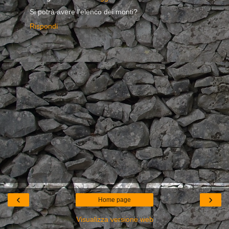
Si potrà avere l'elenco dei monti?
Rispondi
‹
›
Home page
Visualizza versione web