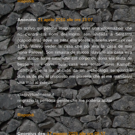
Rispondi
Anonimo
21 aprile 2010 alle ore 13:07
mi scrivo qui perche mepiaseria aver una informazion che
no c'entra coi nomi dei monti. son andada a Sergassi
(capodistria) dove xe nata mia sorela mariella venturini nel
1938. Volevo veder la casa che poi iera la casa de mia
nona Parovel. Son rimasta de stucco. davanti ala casa iera
dele statue forse sataniche col corpo de dona ela testa de
bestie con i corni. sula casa iera scrito "mein Kampf".
Sembra che la sia abitada da un archeologo se qualche
dun sa de più al proposito me piaseria che el me mandassi
una mail al indirizo
ida@virtualmente.it
ringrazio la persona gentile che me poderia aiutar
ida
Rispondi
Georgius des
17 maggio 2026 alle ore 08:57