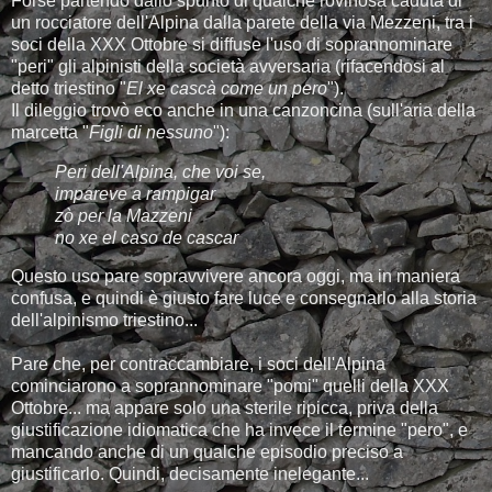
Forse partendo dallo spunto di qualche rovinosa caduta di
un rocciatore dell'Alpina dalla parete della via Mezzeni, tra i
soci della XXX Ottobre si diffuse l'uso di soprannominare
"peri" gli alpinisti della società avversaria (rifacendosi al
detto triestino "
El xe cascà come un pero
").
Il dileggio trovò eco anche in una canzoncina (sull'aria della
marcetta "
Figli di nessuno
"):
Peri dell'Alpina, che voi se,
impareve a rampigar
zò per la Mazzeni
no xe el caso de cascar
Questo uso pare sopravvivere ancora oggi, ma in maniera
confusa, e quindi è giusto fare luce e consegnarlo alla storia
dell'alpinismo triestino...
Pare che, per contraccambiare, i soci dell'Alpina
cominciarono a soprannominare "pomi" quelli della XXX
Ottobre... ma appare solo una sterile ripicca, priva della
giustificazione idiomatica che ha invece il termine "pero", e
mancando anche di un qualche episodio preciso a
giustificarlo. Quindi, decisamente inelegante...