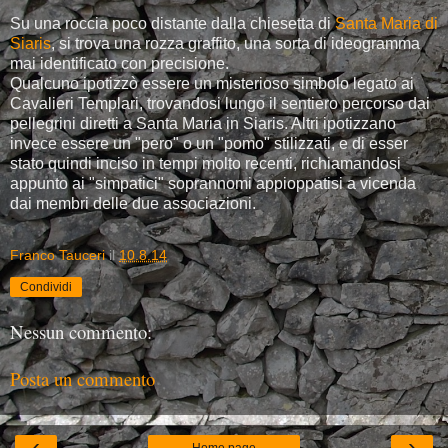
Su una roccia poco distante dalla chiesetta di
Santa Maria di
Siaris
, si trova una rozza graffito, una sorta di ideogramma
mai identificato con precisione.
Qualcuno ipotizzò essere un misterioso simbolo legato ai
Cavalieri Templari, trovandosi lungo il sentiero percorso dai
pellegrini diretti a Santa Maria in Siaris. Altri ipotizzano
invece essere un "pero" o un "pomo" stilizzati, e di esser
stato quindi inciso in tempi molto recenti, richiamandosi
appunto ai "simpatici" soprannomi appioppatisi a vicenda
dai membri delle due associazioni.
Franco Tauceri
il
10.8.14
Condividi
Nessun commento:
Posta un commento
‹
›