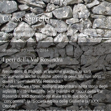
Carso segreto
raccolta di curiosità, segreti e misteri (piccoli e grandi),
scoperti girovagando a caso per il Carso triestino
domenica 10 agosto 2014
I peri della Val Rosandra
Nei dintorni di Bagnoli, in qualche giardino, ci sarà
sicuramente anche qualche albero di pere. Ma non sono
questi i "peri" della Val Rosandra.
Per identificare i "peri" bisogna addentrarsi nella storia degli
alpinisti triestini formatisi nelle palestre di roccia della Val
Rosandra, tradizionalmente divisi tra le due società
"concorrenti": la "Società Alpina delle Giulie" e la "XXX
Ottobre".