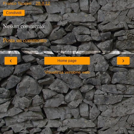
Franco Tauceri
il
28.8.12
Condividi
Nessun commento:
Posta un commento
‹
›
Home page
Visualizza versione web