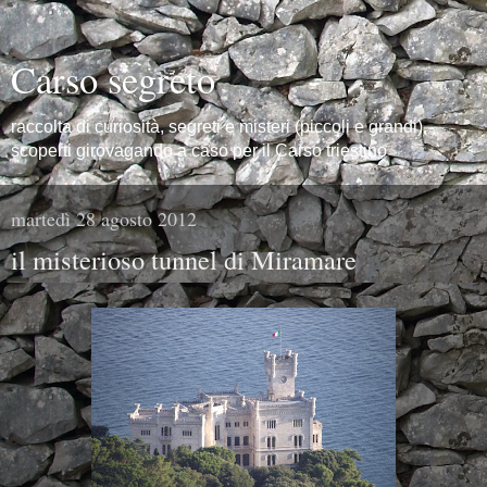
Carso segreto
raccolta di curiosità, segreti e misteri (piccoli e grandi),
scoperti girovagando a caso per il Carso triestino
martedì 28 agosto 2012
il misterioso tunnel di Miramare