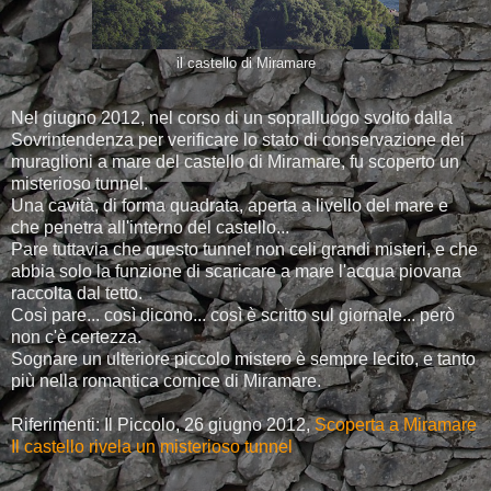
il castello di Miramare
Nel giugno 2012, nel corso di un sopralluogo svolto dalla
Sovrintendenza per verificare lo stato di conservazione dei
muraglioni a mare del castello di Miramare, fu scoperto un
misterioso tunnel.
Una cavità, di forma quadrata, aperta a livello del mare e
che penetra all'interno del castello...
Pare tuttavia che questo tunnel non celi grandi misteri, e che
abbia solo la funzione di scaricare a mare l'acqua piovana
raccolta dal tetto.
Così pare... così dicono... così è scritto sul giornale... però
non c'è certezza.
Sognare un ulteriore piccolo mistero è sempre lecito, e tanto
più nella romantica cornice di Miramare.
Riferimenti: Il Piccolo, 26 giugno 2012,
Scoperta a Miramare
Il castello rivela un misterioso tunnel