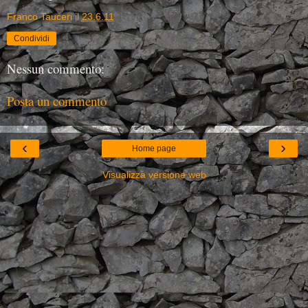
Franco Tauceri
il
23.6.11
Condividi
Nessun commento:
Posta un commento
‹
›
Home page
Visualizza versione web