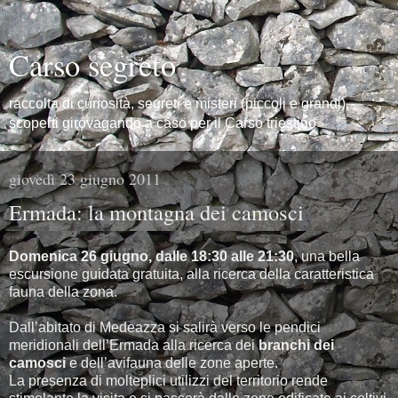
Carso segreto
raccolta di curiosità, segreti e misteri (piccoli e grandi),
scoperti girovagando a caso per il Carso triestino
giovedì 23 giugno 2011
Ermada: la montagna dei camosci
Domenica 26 giugno, dalle 18:30 alle 21:30
, una bella
escursione guidata gratuita, alla ricerca della caratteristica
fauna della zona.
Dall’abitato di Medeazza si salirà verso le pendici
meridionali dell’Ermada alla ricerca dei
branchi dei
camosci
e dell’avifauna delle zone aperte.
La presenza di molteplici utilizzi del territorio rende