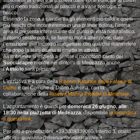
stimolante la visita e si passerà dalle zone edificate ai coltivi
più o meno tradizionali ai pascoli e a varie tipologie di
bosco.
Essendo la zona a cavallo tra gli elementi più caldi e quelli
più freschi che incontreremo in una grande dolina, l’intera
area si presenta interessante dal punto di vista naturalistico.
Il ritorno serale potrà, se faremo molta attenzione, dare
l’emozione dell’incontro inaspettato con qualche mammifero
che dopo la stasi diurna si rimette in attività.
All’imbrunire si inizierà a sentire il monotono canto del
Succiacapre
mentre nei dintorni di Medeazza anche
l’
Assiolo
sarà presente.
L'iniziativa è a cura della
Riserva Naturale delle Falesie di
Duino
e del Comune di Duino Aurisina, con la
collaborazione della
Riserva Marina Protetta di Miramare
.
L'appuntamento è quindi per
domenica 26 giugno, alle
18:30 nella piazzetta di Medeazza
; disponibile
la locandina
a questo link
.
Per info e prenotazioni: +39.3339339060, interno 3, orario
ufficio – giovanna@riservamarinamiramare.it