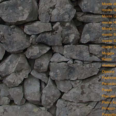
Monte de
monte G
Monte G
monte 
Monte L
monte S
monte S
monte S
Muggia
Nivize
obelisco
Opicina
Padricia
Percedo
Pesek
Pian del
Pietro K
Polazzo
Prepotto