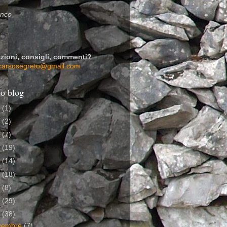
enco
zioni, consigli, commenti?
carsosegreto@gmail.com
io blog
7
(1)
6
(2)
5
(7)
4
(19)
3
(14)
2
(18)
1
(8)
0
(29)
9
(38)
cembre
(7)