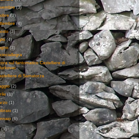
ovembre
(3)
tobre
(3)
ttembre
(4)
osto
(3)
glio
(4)
ugno
(3)
cinciallegra
ora sul fantomatico Castelliere di
Jurkovac
castelliere di Samatorza
aggio
(2)
rile
(1)
arzo
(1)
bbraio
(1)
nnaio
(6)
8
(9)