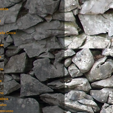
redda
i
ella Croce
ser
e
za
e
no
abica
alvo
oncusso