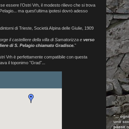
 essere l'Ostri Vrh, il modesto rilievo che si trova
 Pelagio... ma quest'ultima ipotesi dovrò adesso
 dintorni di Trieste, Società Alpina delle Giulie, 1909
ge il castelliere della villa di Samatorizza e
verso
lliere di S. Pelagio chiamato Gradisce.
"
stri Vrh è perfettamente compatibile con questa
cava il toponimo "Grad"...
"... ogn
uno scop
paese n