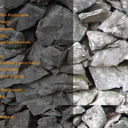
te
ches Küstenland
Puschi
toponimi
gia
gia sperimentale
za
l collare (natrix natrix)
archesetti
a de' Zoppoli
 Marchesetti
fia
i
militare
e