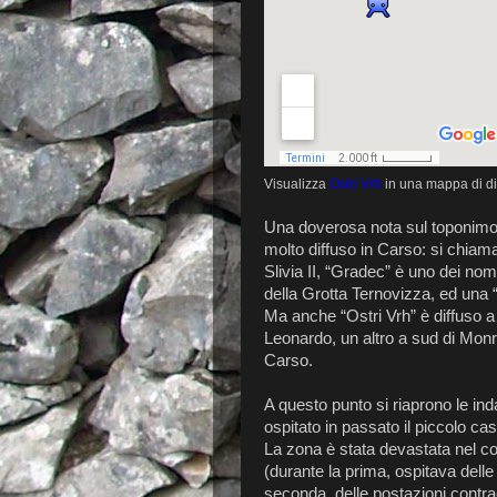
Visualizza
Ostri Vrh
in una mappa di d
Una doverosa nota sul toponimo 
molto diffuso in Carso: si chiama
Slivia II, “Gradec” è uno dei no
della Grotta Ternovizza, ed un
Ma anche “Ostri Vrh” è diffuso a
Leonardo, un altro a sud di Monr
Carso.
A questo punto si riaprono le ind
ospitato in passato il piccolo cas
La zona è stata devastata nel c
(durante la prima, ospitava delle 
seconda, delle postazioni contra