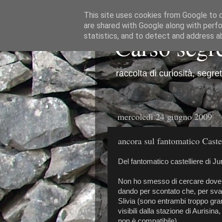
This site uses cookies from Google to de
are shared with Google along with perfo
Carso segr
statistics, and to detect and address a
raccolta di curiosità, segre
mercoledì 24 giugno 2009
ancora sul fantomatico Caste
Del fantomatico castelliere di 
Non ho smesso di cercare dove si
dando per scontato che, per svari
Slivia (sono entrambi troppo gran
visibili dalla stazione di Aurisin
non è compatibile).