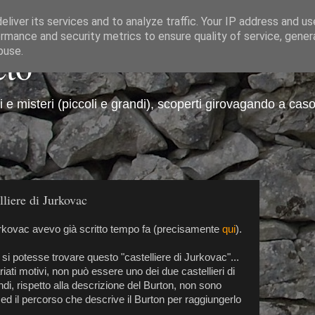
liver its services and to analyze traffic. Your IP address and u
rmance and security metrics to ensure quality of service, gene
eto
buse.
ti e misteri (piccoli e grandi), scoperti girovagando a caso
lliere di Jurkovac
Jurkovac avevo già scritto tempo fa (precisamente
qui
).
 potesse trovare questo "castelliere di Jurkovac"...
ati motivi, non può essere uno dei due castellieri di
di, rispetto alla descrizione del Burton, non sono
a, ed il percorso che descrive il Burton per raggiungerlo