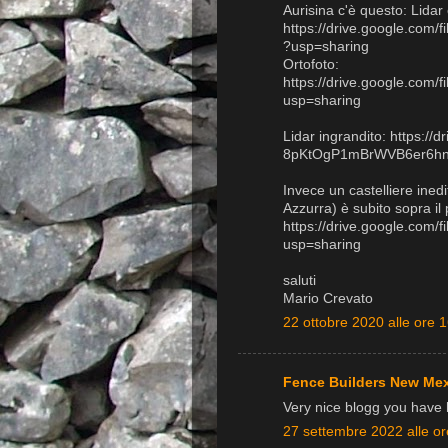
Aurisina c'è questo: Lidar
https://drive.google.co
?usp=sharing
Ortofoto:
https://drive.google.com
usp=sharing
Lidar ingrandito: https://d
8pKtOgP1mBrWVB6er6hnL
Invece un castelliere ined
Azzurra) è subito sopra i
https://drive.google.com
usp=sharing
saluti
Mario Crevato
22 ottobre 2020 alle ore 
Fence Builders New Me
Very nice blogg you have
27 settembre 2022 alle or