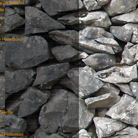
isti Triestini
lo
e
e
e Henriquez
Trieste
o
a
el Pettirosso