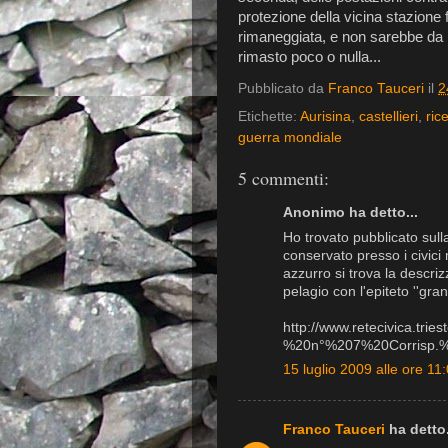
protezione della vicina stazione 
rimaneggiata, e non sarebbe da me
rimasto poco o nulla...
Pubblicato da
Franco Tauceri
il
2
Etichette:
Aurisina
,
castellieri
,
ric
guerra mondiale
5 commenti:
Anonimo ha detto...
Ho trovato pubblicato sulla
conservato presso i civici 
azzurro si trova la descri
pelagio con l'epiteto ''gra
http://www.retecivica.trie
%20n°%207%20Corrisp.%2
15 luglio 2009 alle ore 11
Franco Tauceri
ha detto.