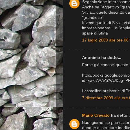
Segnalazione interessante.
Anche se l'aggettivo "grand
Slivia... quello descritto
"grandioso".
Invece quello di Slivia, 
impressionante... e l'appi
spalle di Slivia
17 luglio 2009 alle ore 08
Anonimo ha detto...
Forse già conosci questo l
http://books.google.com/
id=xwkrAAAAYAAJ&pg=PR
I castellieri preistorici di
7 dicembre 2009 alle ore 
Mario Crevato
ha detto..
Buongiorno, se può essere
dunque di strutture inedit