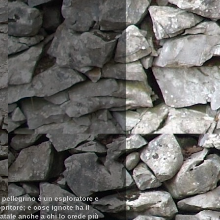
i pellegrino è un esploratore e
ritore; e cose ignote ha il
atale anche a chi lo crede più