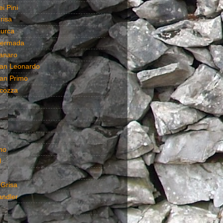
i Pini
risa
urca
Hermada
anaro
an Leonardo
an Primo
cozza
no
l
 Grisa
andler