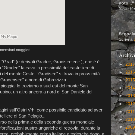
noto..."
Silvio B
Segnala
Scrivi a
imensioni maggiori
Archiv
“Grad” (e derivati Gradec, Gradisce ecc.), che è è
►
201
 “Gradec” la cava in prossimità del castelliere di
►
201
mi del monte Coste, “Gradisce” si trova in prossimità
a “Gradensce” a nord di Gabrovizza…
►
201
 pioggia: lo troviamo a sud-est del monte San
►
201
upino, un altro ancora a nord di San Daniele del
►
201
►
201
agini sull'Ostri Vrh, come possibile candidato ad aver
►
201
telliere di San Pelagio...
►
201
orso della prima e della seconda guerra mondiale
▼
200
fortificazioni austro-ungariche di retrovia; durante la
eree, probabilmente prima italiane e tedesche dopo, a
►
di