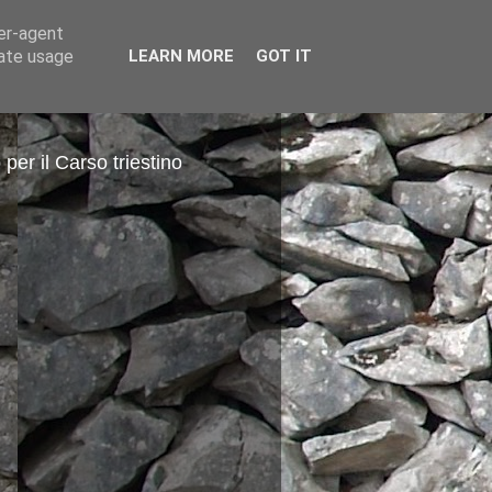
ser-agent
rate usage
LEARN MORE
GOT IT
 per il Carso triestino