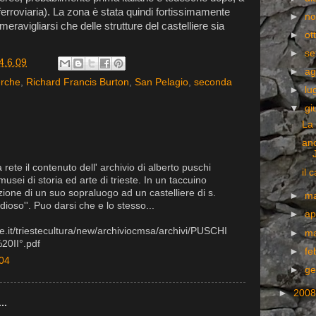
ferroviaria). La zona è stata quindi fortissimamente
►
n
ravigliarsi che delle strutture del castelliere sia
►
ot
►
se
4.6.09
►
ag
erche
,
Richard Francis Burton
,
San Pelagio
,
seconda
►
lu
▼
gi
La 
anc
 rete il contenuto dell' archivio di alberto puschi
il 
musei di storia ed arte di trieste. In un taccuino
zzione di un suo sopraluogo ad un castelliere di s.
►
m
ndioso''. Puo darsi che e lo stesso...
►
ap
ste.it/triestecultura/new/archiviocmsa/archivi/PUSCHI
►
m
0II°.pdf
►
fe
:04
►
ge
►
200
..