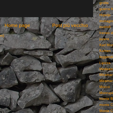
grotte
guerra f
Hrpelje
immagin
Home page
Post più vecchio
incendi
Ireneo d
om)
jazere
Karl Mo
Komen
leggend
Lipizza
Medeaz
Miramar
Miramar
Moccò
Monrupi
monte B
monte C
Monte C