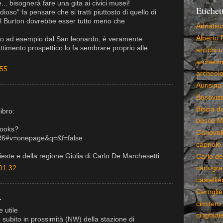
.. bisognerà fare una gita ai civici musei!
Etichet
ioso" fa pensare che si tratti piuttosto di quello di
 dal Burton dovrebbe esser tutto meno che
Adriatis
Alberto 
visto ad esempio dal San leonardo, è veramente
attimento prospettico lo fa sembrare proprio alle
antichi 
archeolo
:55
archeolo
Aurisina
Basoviz
Biscia da
ibro:
bosco M
books?
Canovell
6#v=onepage&q=&f=false
capriolo
 Trieste e della regione Giulia di Carlo De Marchesetti
Carlo de
01:32
cartogra
castellier
Ceroglie
.
cimitero 
 utile
cinghial
e subito in prossimità (NW) della stazione di