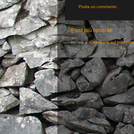
Posta un commento
Post più recente
Iscriviti a:
Commenti sul post (At