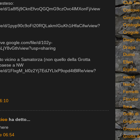
Club Tour
 esteso:
m/file/d/1a8f5j9CknEfvoQGQmG9czOvc4lMXonFj/view
Contovel
Corgnal
Cristogli
/file/d/1pyp90c9oFt20RQLakmIGuKh1iHfaCifw/view?
Crogole
Diego d
rive.google.com/file/d/102y-
Draga
jY8vGth/view?usp=sharing
Duino
ito vicino a Samatorza (non quello della Grotta
Elleri
l paese a NW
Erpelle
/file/d/1FlxgM_kl0z2Yj7EdJYLlxP9opd4tBlRe/view?
eventi
fauna
Fernetti
Flondar
16:10
flora
Golfo di 
xico
ha detto...
Grignan
 here
Gropad
e 06:54
Grotta d